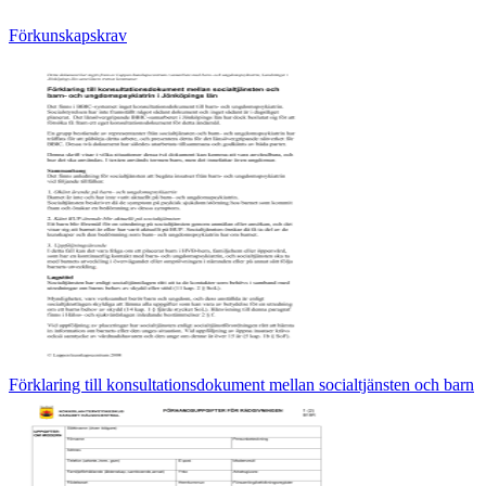
Förkunskapskrav
Förklaring till konsultationsdokument mellan socialtjänsten och barn