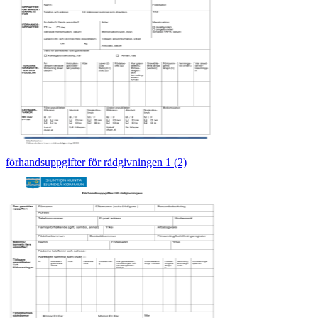
förhandsuppgifter för rådgivningen 1 (2)