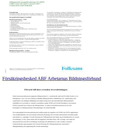
Försäkringsbesked ABF Arbetarnas Bildningsförbund