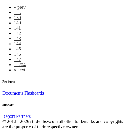
«
prev
1 ...
139
140
141
142
143
144
145
146
147
... 204
»
next
Products
Documents
Flashcards
Support
Report
Partners
© 2013 - 2026 studylibsv.com all other trademarks and copyrights
are the property of their respective owners