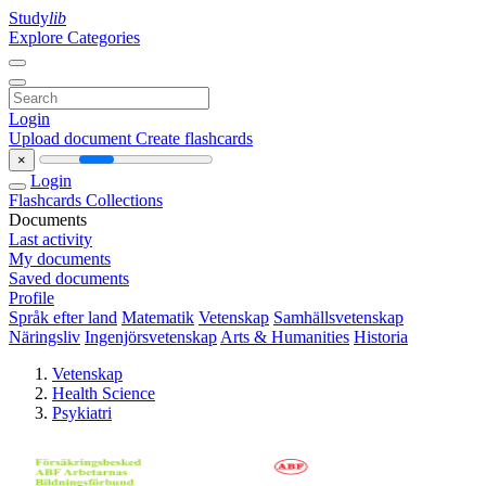
Study
lib
Explore Categories
Login
Upload document
Create flashcards
×
Login
Flashcards
Collections
Documents
Last activity
My documents
Saved documents
Profile
Språk efter land
Matematik
Vetenskap
Samhällsvetenskap
Näringsliv
Ingenjörsvetenskap
Arts & Humanities
Historia
Vetenskap
Health Science
Psykiatri