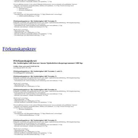
Förkunskapskrav