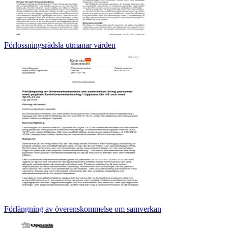
Förlossningsrädsla utmanar vården
Förlängning av överenskommelse om samverkan