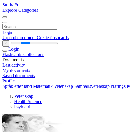
Study
lib
Explore Categories
Login
Upload document
Create flashcards
×
Login
Flashcards
Collections
Documents
Last activity
My documents
Saved documents
Profile
Språk efter land
Matematik
Vetenskap
Samhällsvetenskap
Näringsliv
Vetenskap
Health Science
Psykiatri