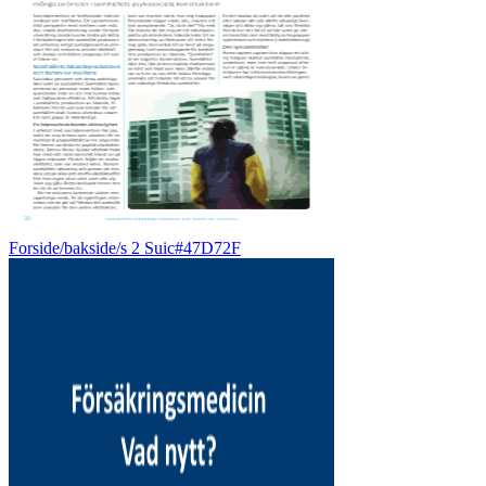
Forside/bakside/s 2 Suic#47D72F