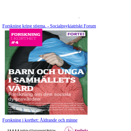
Forskning kring stigma. - Socialpsykiatriskt Forum
Forskning i korthet: Åldrande och minne