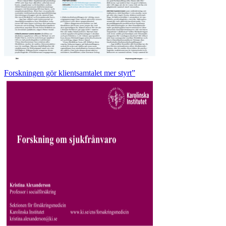
Forskningen gör klientsamtalet mer styrt”