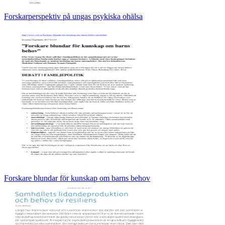
Forskarperspektiv på ungas psykiska ohälsa
Forskare blundar för kunskap om barns behov