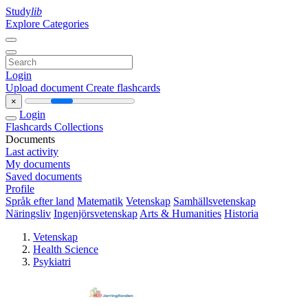
Study
lib
Explore Categories
Login
Upload document
Create flashcards
×
Login
Flashcards
Collections
Documents
Last activity
My documents
Saved documents
Profile
Språk efter land
Matematik
Vetenskap
Samhällsvetenskap
Näringsliv
Ingenjörsvetenskap
Arts & Humanities
Historia
Vetenskap
Health Science
Psykiatri