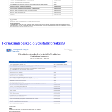
Försäkringsbesked olycksfallsförsäkring