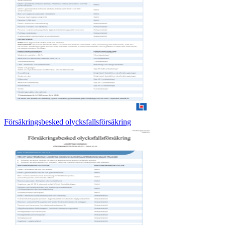
Försäkringsbesked olycksfallsförsäkring