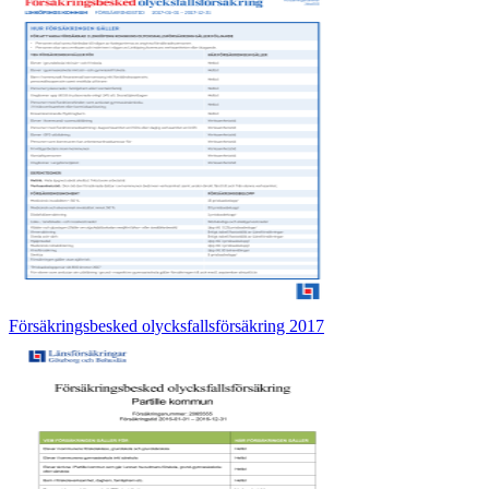
Försäkringsbesked olycksfallsförsäkring 2017