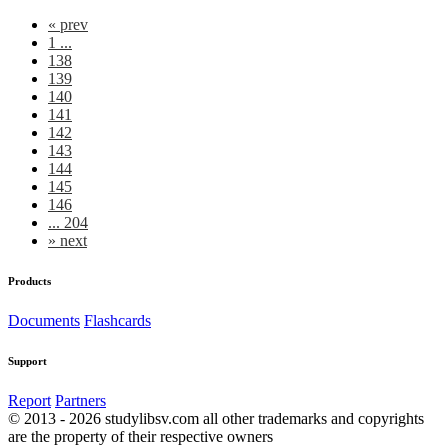
«
prev
1 ...
138
139
140
141
142
143
144
145
146
... 204
»
next
Products
Documents
Flashcards
Support
Report
Partners
© 2013 - 2026 studylibsv.com all other trademarks and copyrights
are the property of their respective owners