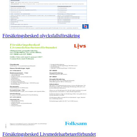
Försäkringsbesked olycksfallsförsäkring
Försäkringsbesked Livsmedelsarbetareförbundet