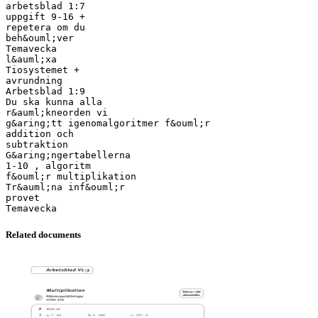
arbetsblad 1:7
uppgift 9-16 +
repetera om du
beh&ouml;ver
Temavecka
l&auml;xa
Tiosystemet +
avrundning
Arbetsblad 1:9
Du ska kunna alla
r&auml;kneorden vi
g&aring;tt igenomalgoritmer f&ouml;r
addition och
subtraktion
G&aring;ngertabellerna
1-10 , algoritm
f&ouml;r multiplikation
Tr&auml;na inf&ouml;r
provet
Related documents