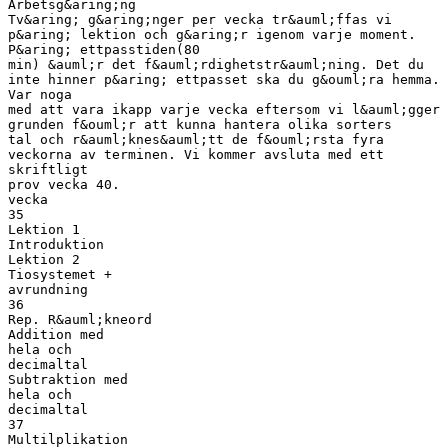
Arbetsg&aring;ng
Tv&aring; g&aring;nger per vecka tr&auml;ffas vi
p&aring; lektion och g&aring;r igenom varje moment.
P&aring; ettpasstiden(80
min) &auml;r det f&auml;rdighetstr&auml;ning. Det du
inte hinner p&aring; ettpasset ska du g&ouml;ra hemma.
Var noga
med att vara ikapp varje vecka eftersom vi l&auml;gger
grunden f&ouml;r att kunna hantera olika sorters
tal och r&auml;knes&auml;tt de f&ouml;rsta fyra
veckorna av terminen. Vi kommer avsluta med ett
skriftligt
prov vecka 40.
vecka
35
Lektion 1
Introduktion
Lektion 2
Tiosystemet +
avrundning
36
Rep. R&auml;kneord
Addition med
hela och
decimaltal
Subtraktion med
hela och
decimaltal
37
Multilplikation