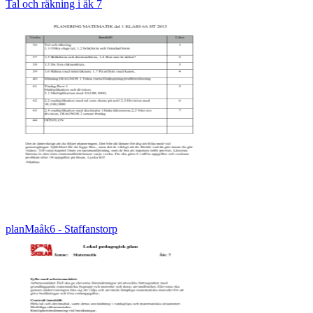
Tal och räkning i åk 7
planMaåk6 - Staffanstorp