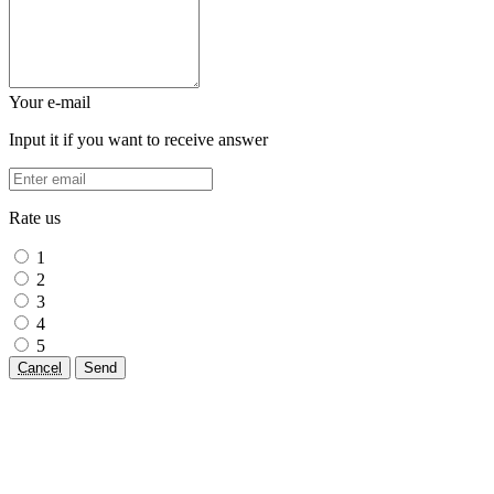
Your e-mail
Input it if you want to receive answer
Rate us
1
2
3
4
5
Cancel
Send