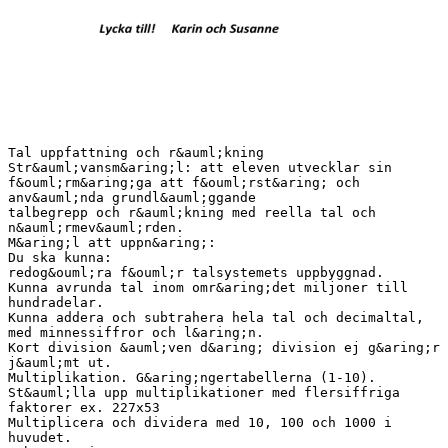
Tal uppfattning och r&auml;kning
Str&auml;vansm&aring;l: att eleven utvecklar sin
f&ouml;rm&aring;ga att f&ouml;rst&aring; och
anv&auml;nda grundl&auml;ggande
talbegrepp och r&auml;kning med reella tal och
n&auml;rmev&auml;rden.
M&aring;l att uppn&aring;:
Du ska kunna:
redog&ouml;ra f&ouml;r talsystemets uppbyggnad.
Kunna avrunda tal inom omr&aring;det miljoner till
hundradelar.
Kunna addera och subtrahera hela tal och decimaltal,
med minnessiffror och l&aring;n.
Kort division &auml;ven d&aring; division ej g&aring;r
j&auml;mt ut.
Multiplikation. G&aring;ngertabellerna (1-10).
St&auml;lla upp multiplikationer med flersiffriga
faktorer ex. 227x53
Multiplicera och dividera med 10, 100 och 1000 i
huvudet.