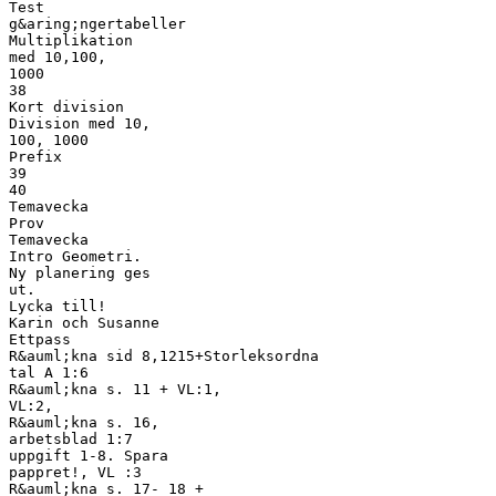
Test
g&aring;ngertabeller
Multiplikation
med 10,100,
1000
38
Kort division
Division med 10,
100, 1000
Prefix
39
40
Temavecka
Prov
Temavecka
Intro Geometri.
Ny planering ges
ut.
Lycka till!
Karin och Susanne
Ettpass
R&auml;kna sid 8,1215+Storleksordna
tal A 1:6
R&auml;kna s. 11 + VL:1,
VL:2,
R&auml;kna s. 16,
arbetsblad 1:7
uppgift 1-8. Spara
pappret!, VL :3
R&auml;kna s. 17- 18 +