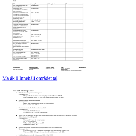
Ma åk 8 Innehåll området tal