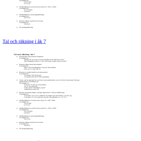
Tal och räkning i åk 7