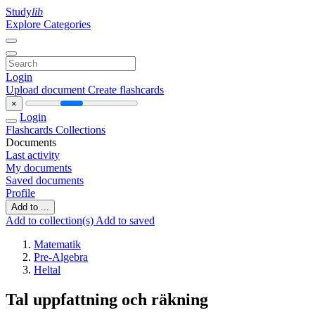
Study
lib
Explore Categories
Login
Upload document
Create flashcards
×
Login
Flashcards
Collections
Documents
Last activity
My documents
Saved documents
Profile
Add to ...
Add to collection(s)
Add to saved
Matematik
Pre-Algebra
Heltal
Tal uppfattning och räkning