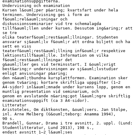
examinationsuppgifterna.
Undervisning och examination
Kursen l&ouml;per p&aring; kvartsfart under hela
terminen. Undervisning ges i form av
f&ouml;rel&auml;sningar och
diskussionsseminarier vid tre schemalagda
tillf&auml;llen under kursen. Dessutom ing&aring;r att
se tre
olika teaterf&ouml;rest&auml;llningar. Studenten
ansvarar sj&auml;lv f&ouml;r att ordna biljett och ha
sett en viss
teaterf&ouml;rest&auml;llning inf&ouml;r respektive
lektionstillf&auml;lle. Information om vilka
f&ouml;rest&auml;llningar det
g&auml;ller ges vid terminsstart. I &ouml;vrigt
best&aring;r undervisningen av sj&auml;lvstudier
enligt anvisningar p&aring;
den n&auml;tbundna kursplattformen. Examination sker
genom tv&aring; kortare skriftliga uppgifter (1–2
A4-sidor) inl&auml;mnade under kursens lopp, genom en
muntlig presentation vid seminarium, och
genom en avslutande n&aring;got l&auml;ngre skriftlig
examinationsuppgift (ca 3 A4-sidor).
Litteratur
Aristoteles, Om diktkonsten, &ouml;vers. Jan Stolpe,
inl. Arne Melberg (G&ouml;teborg: Anamma 1994),
90 s.
Brandell, Gunnar, Drama i tre avsnitt, 2. uppl. (Lund:
Studentlitteratur, Lund 2013), 198 s.,
endast avsnitt 1–2 l&auml;ses