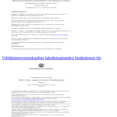
Utbildningsvetenskapliga fakultetsnämnden Institutionen för