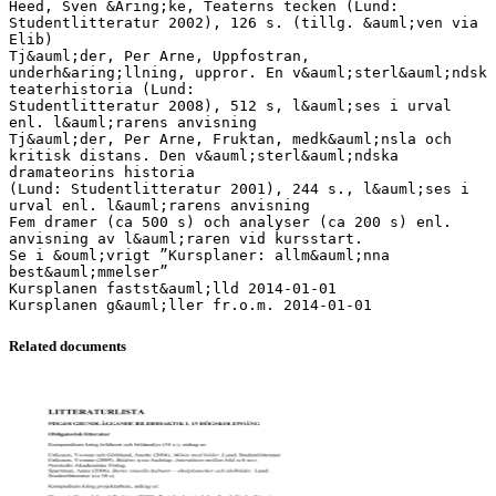
Heed, Sven &Aring;ke, Teaterns tecken (Lund:
Studentlitteratur 2002), 126 s. (tillg. &auml;ven via
Elib)
Tj&auml;der, Per Arne, Uppfostran,
underh&aring;llning, uppror. En v&auml;sterl&auml;ndsk
teaterhistoria (Lund:
Studentlitteratur 2008), 512 s, l&auml;ses i urval
enl. l&auml;rarens anvisning
Tj&auml;der, Per Arne, Fruktan, medk&auml;nsla och
kritisk distans. Den v&auml;sterl&auml;ndska
dramateorins historia
(Lund: Studentlitteratur 2001), 244 s., l&auml;ses i
urval enl. l&auml;rarens anvisning
Fem dramer (ca 500 s) och analyser (ca 200 s) enl.
anvisning av l&auml;raren vid kursstart.
Se i &ouml;vrigt ”Kursplaner: allm&auml;nna
best&auml;mmelser”
Kursplanen fastst&auml;lld 2014-01-01
Related documents