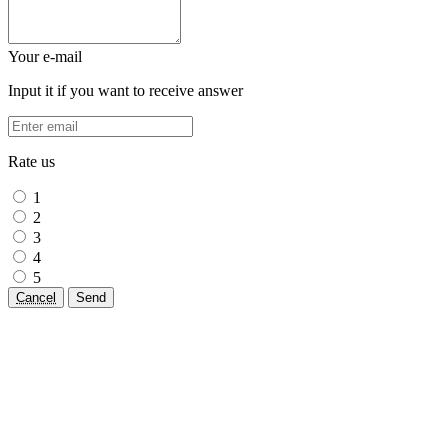
Your e-mail
Input it if you want to receive answer
Rate us
1
2
3
4
5
Cancel
Send