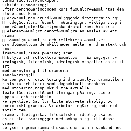
samma f&ouml;rkunskaper.
Utbildningsm&aring;l
Efter genomg&aring;ngen kurs f&ouml;rv&auml;ntas den
studerande kunna
 anv&auml;nda grundl&auml;ggande dramaterminologi
 redog&ouml;ra f&ouml;r n&aring;gra viktiga steg i
den v&auml;sterl&auml;ndska dramatikens historia
 element&auml;rt genomf&ouml;ra en analys av ett
drama
 j&auml;mf&ouml;ra och reflektera &ouml;ver
grundl&auml;ggande skillnader mellan en dramatext och
dess
framf&ouml;rande p&aring; scen
 belysa och reflektera &ouml;ver fr&aring;gor av
teologisk, filosofisk, ideologisk och/eller estetisk
art
med anknytning till dramerna
Inneh&aring;ll
Kursen ger en orientering i dramaanalys, dramatikens
historia och teori samt dagsaktuell scenkonst
med utg&aring;ngspunkt i tre aktuella
teaterf&ouml;rest&auml;llningar p&aring; scener i
Uppsala och Stockholm.
Perspektivet &auml;r litteraturvetenskapligt och
semiotiskt grundat. Vi arbetar ing&aring;ende med
totalt fem
dramer. Teologiska, filosofiska, ideologiska och
estetiska fr&aring;gor med anknytning till dessa
dramer
belyses i gemensamma diskussioner och i samband med