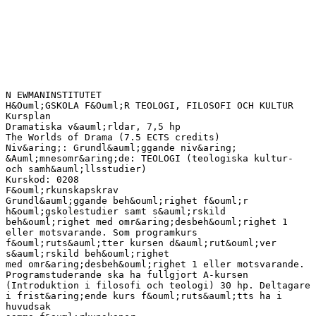
N EWMANINSTITUTET
H&Ouml;GSKOLA F&Ouml;R TEOLOGI, FILOSOFI OCH KULTUR
Kursplan
Dramatiska v&auml;rldar, 7,5 hp
The Worlds of Drama (7.5 ECTS credits)
Niv&aring;: Grundl&auml;ggande niv&aring;
&Auml;mnesomr&aring;de: TEOLOGI (teologiska kultur-
och samh&auml;llsstudier)
Kurskod: 0208
F&ouml;rkunskapskrav
Grundl&auml;ggande beh&ouml;righet f&ouml;r
h&ouml;gskolestudier samt s&auml;rskild
beh&ouml;righet med omr&aring;desbeh&ouml;righet 1
eller motsvarande. Som programkurs
f&ouml;ruts&auml;tter kursen d&auml;rut&ouml;ver
s&auml;rskild beh&ouml;righet
med omr&aring;desbeh&ouml;righet 1 eller motsvarande.
Programstuderande ska ha fullgjort A-kursen
(Introduktion i filosofi och teologi) 30 hp. Deltagare
i frist&aring;ende kurs f&ouml;ruts&auml;tts ha i
huvudsak