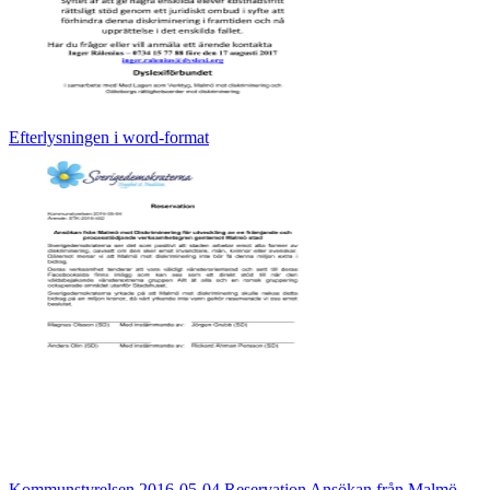
Efterlysningen i word-format
Kommunstyrelsen 2016-05-04 Reservation Ansökan från Malmö