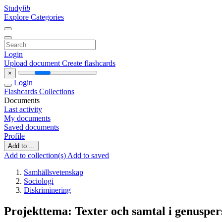
Study
lib
Explore Categories
Login
Upload document
Create flashcards
×
Login
Flashcards
Collections
Documents
Last activity
My documents
Saved documents
Profile
Add to ...
Add to collection(s)
Add to saved
Samhällsvetenskap
Sociologi
Diskriminering
Projekttema: Texter och samtal i genusper