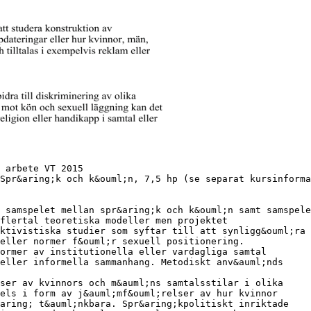
 arbete VT 2015
Spr&aring;k och k&ouml;n, 7,5 hp (se separat kursinforma
 samspelet mellan spr&aring;k och k&ouml;n samt samspele
flertal teoretiska modeller men projektet
ktivistiska studier som syftar till att synligg&ouml;ra
eller normer f&ouml;r sexuell positionering.
ormer av institutionella eller vardagliga samtal
eller informella sammanhang. Metodiskt anv&auml;nds
ser av kvinnors och m&auml;ns samtalsstilar i olika
els i form av j&auml;mf&ouml;relser av hur kvinnor
&aring; t&auml;nkbara. Spr&aring;kpolitiskt inriktade