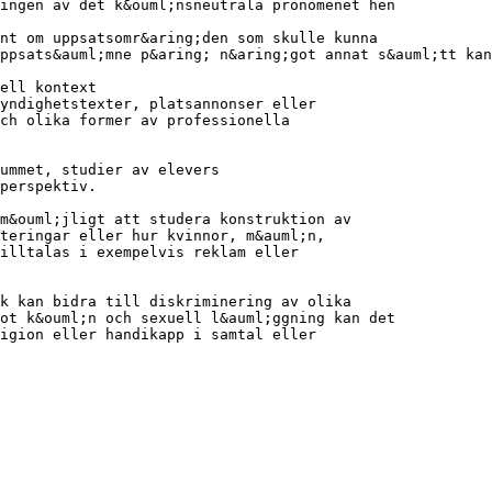
ingen av det k&ouml;nsneutrala pronomenet hen
int om uppsatsomr&aring;den som skulle kunna
ppsats&auml;mne p&aring; n&aring;got annat s&auml;tt kan
ell kontext
yndighetstexter, platsannonser eller
ch olika former av professionella
ummet, studier av elevers
perspektiv.
m&ouml;jligt att studera konstruktion av
teringar eller hur kvinnor, m&auml;n,
tilltalas i exempelvis reklam eller
k kan bidra till diskriminering av olika
ot k&ouml;n och sexuell l&auml;ggning kan det
igion eller handikapp i samtal eller