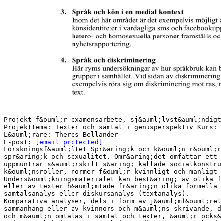
Projekt f&ouml;r examensarbete, sj&auml;lvst&auml;ndigt
Projekttema: Texter och samtal i genusperspektiv Kurs: 
L&auml;rare: Theres Bellander
E-post:
[email protected]
Forskningsf&auml;ltet Spr&aring;k och k&ouml;n r&ouml;r
spr&aring;k och sexualitet. Omr&aring;det omfattar ett 
uppmuntrar s&auml;rskilt s&aring; kallade socialkonstru
k&ouml;nsroller, normer f&ouml;r kvinnligt och manligt 
Unders&ouml;kningsmaterialet kan best&aring; av olika f
eller av texter h&auml;mtade fr&aring;n olika formella 
samtalsanalys eller diskursanalys (textanalys).
Komparativa analyser, dels i form av j&auml;mf&ouml;rel
sammanhang eller av kvinnors och m&auml;ns skrivande, d
och m&auml;n omtalas i samtal och texter, &auml;r ocks