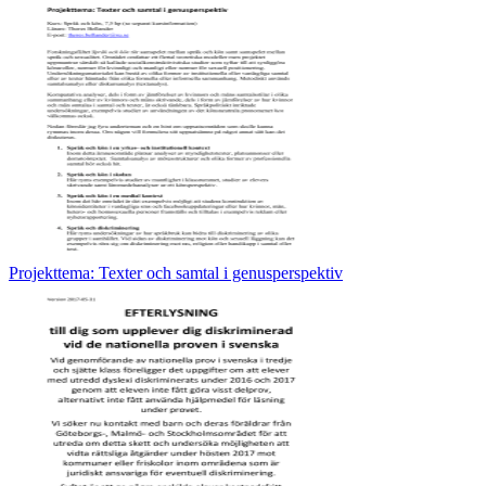
Projekttema: Texter och samtal i genusperspektiv