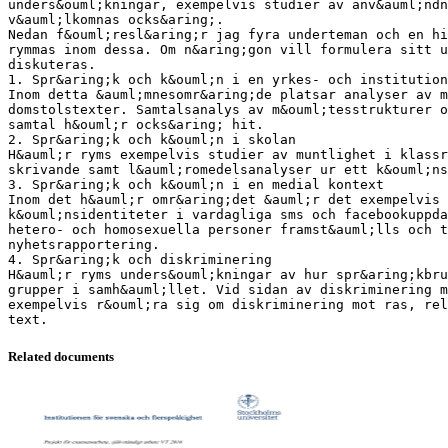
unders&ouml;kningar, exempelvis studier av anv&auml;ndn
v&auml;lkomnas ocks&aring;.
Nedan f&ouml;resl&aring;r jag fyra underteman och en h
rymmas inom dessa. Om n&aring;gon vill formulera sitt u
diskuteras.
1. Spr&aring;k och k&ouml;n i en yrkes- och institution
Inom detta &auml;mnesomr&aring;de platsar analyser av m
domstolstexter. Samtalsanalys av m&ouml;tesstrukturer o
samtal h&ouml;r ocks&aring; hit.
2. Spr&aring;k och k&ouml;n i skolan
H&auml;r ryms exempelvis studier av muntlighet i klassr
skrivande samt l&auml;romedelsanalyser ur ett k&ouml;ns
3. Spr&aring;k och k&ouml;n i en medial kontext
Inom det h&auml;r omr&aring;det &auml;r det exempelvis 
k&ouml;nsidentiteter i vardagliga sms och facebookuppda
hetero- och homosexuella personer framst&auml;lls och 
nyhetsrapportering.
4. Spr&aring;k och diskriminering
H&auml;r ryms unders&ouml;kningar av hur spr&aring;kbru
grupper i samh&auml;llet. Vid sidan av diskriminering m
exempelvis r&ouml;ra sig om diskriminering mot ras, rel
Related documents