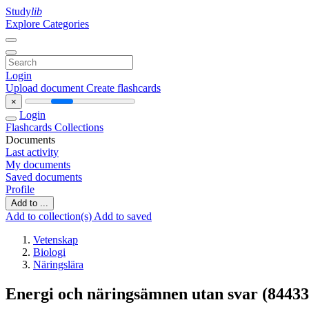
Study
lib
Explore Categories
Login
Upload document
Create flashcards
×
Login
Flashcards
Collections
Documents
Last activity
My documents
Saved documents
Profile
Add to ...
Add to collection(s)
Add to saved
Vetenskap
Biologi
Näringslära
Energi och näringsämnen utan svar (84433