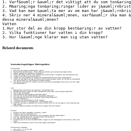
1. Varf&ouml;r &auml;r det viktigt att du som ton&aring
2. M&aring;nga ton&aring;ringar lider av j&auml;rnbrist
3. Vad kan man &auml;ta mer av om man har j&auml;rnbris
4. Skriv ner 4 mineral&auml;mnen, varf&ouml;r ska man &
dessa mineral&auml;mnen?
Vatten
1.Hur stor del av din kropp best&aring;r av vatten?
2. Vilka funktioner har vatten i din kropp?
Related documents