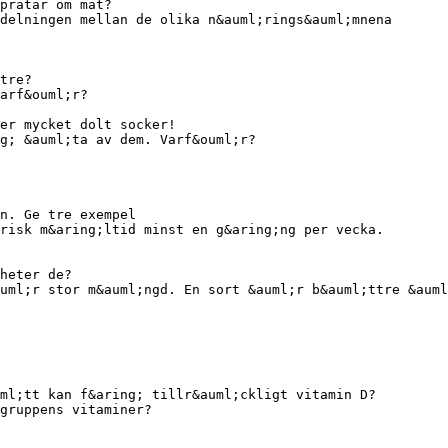
pratar om mat?
delningen mellan de olika n&auml;rings&auml;mnena
tre?
arf&ouml;r?
er mycket dolt socker!
g; &auml;ta av dem. Varf&ouml;r?
n. Ge tre exempel
risk m&aring;ltid minst en g&aring;ng per vecka.
heter de?
uml;r stor m&auml;ngd. En sort &auml;r b&auml;ttre &auml
ml;tt kan f&aring; tillr&auml;ckligt vitamin D?
gruppens vitaminer?