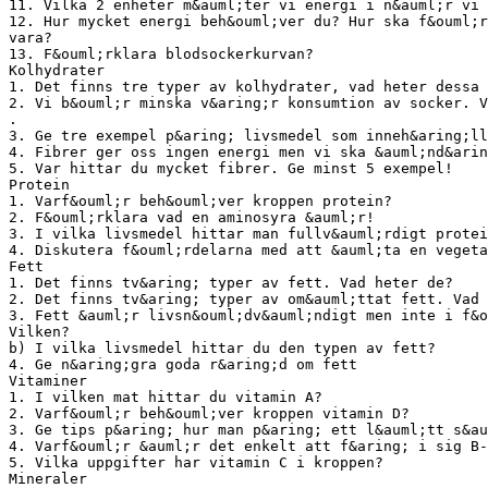
11. Vilka 2 enheter m&auml;ter vi energi i n&auml;r vi 
12. Hur mycket energi beh&ouml;ver du? Hur ska f&ouml;r
vara?
13. F&ouml;rklara blodsockerkurvan?
Kolhydrater
1. Det finns tre typer av kolhydrater, vad heter dessa 
2. Vi b&ouml;r minska v&aring;r konsumtion av socker. V
.
3. Ge tre exempel p&aring; livsmedel som inneh&aring;ll
4. Fibrer ger oss ingen energi men vi ska &auml;nd&arin
5. Var hittar du mycket fibrer. Ge minst 5 exempel!
Protein
1. Varf&ouml;r beh&ouml;ver kroppen protein?
2. F&ouml;rklara vad en aminosyra &auml;r!
3. I vilka livsmedel hittar man fullv&auml;rdigt protei
4. Diskutera f&ouml;rdelarna med att &auml;ta en vegeta
Fett
1. Det finns tv&aring; typer av fett. Vad heter de?
2. Det finns tv&aring; typer av om&auml;ttat fett. Vad 
3. Fett &auml;r livsn&ouml;dv&auml;ndigt men inte i f&o
Vilken?
b) I vilka livsmedel hittar du den typen av fett?
4. Ge n&aring;gra goda r&aring;d om fett
Vitaminer
1. I vilken mat hittar du vitamin A?
2. Varf&ouml;r beh&ouml;ver kroppen vitamin D?
3. Ge tips p&aring; hur man p&aring; ett l&auml;tt s&au
4. Varf&ouml;r &auml;r det enkelt att f&aring; i sig B-
5. Vilka uppgifter har vitamin C i kroppen?
Mineraler