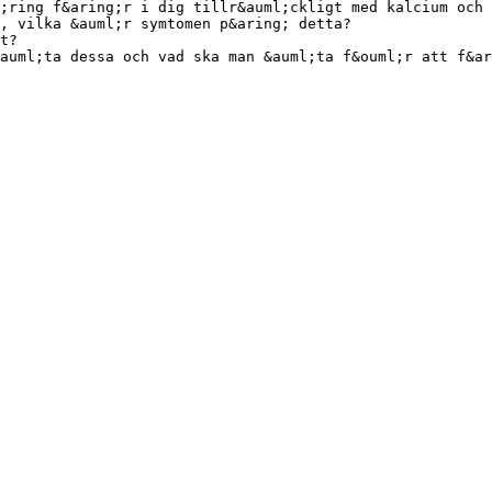
;ring f&aring;r i dig tillr&auml;ckligt med kalcium och 
, vilka &auml;r symtomen p&aring; detta?
t?
auml;ta dessa och vad ska man &auml;ta f&ouml;r att f&ar