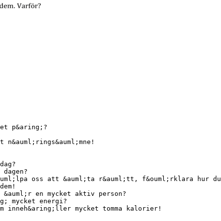
et p&aring;?
t n&auml;rings&auml;mne!
dag?
 dagen?
uml;lpa oss att &auml;ta r&auml;tt, f&ouml;rklara hur du
dem!
 &auml;r en mycket aktiv person?
g; mycket energi?
m inneh&aring;ller mycket tomma kalorier!