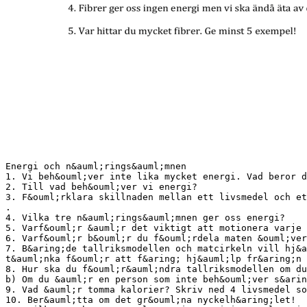
Energi och n&auml;rings&auml;mnen
1. Vi beh&ouml;ver inte lika mycket energi. Vad beror d
2. Till vad beh&ouml;ver vi energi?
3. F&ouml;rklara skillnaden mellan ett livsmedel och et
.
4. Vilka tre n&auml;rings&auml;mnen ger oss energi?
5. Varf&ouml;r &auml;r det viktigt att motionera varje 
6. Varf&ouml;r b&ouml;r du f&ouml;rdela maten &ouml;ver
7. B&aring;de tallriksmodellen och matcirkeln vill hj&a
t&auml;nka f&ouml;r att f&aring; hj&auml;lp fr&aring;n 
8. Hur ska du f&ouml;r&auml;ndra tallriksmodellen om du
b) Om du &auml;r en person som inte beh&ouml;ver s&arin
9. Vad &auml;r tomma kalorier? Skriv ned 4 livsmedel so
10. Ber&auml;tta om det gr&ouml;na nyckelh&aring;let!