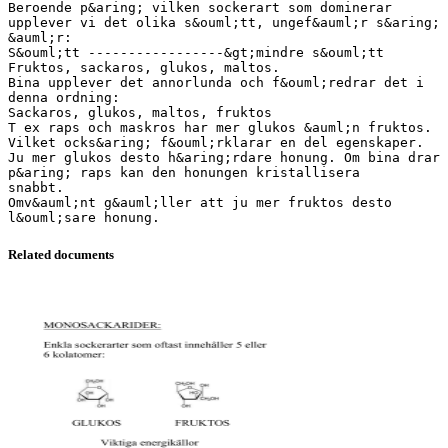
Beroende p&aring; vilken sockerart som dominerar
upplever vi det olika s&ouml;tt, ungef&auml;r s&aring;
&auml;r:
S&ouml;tt -----------------&gt;mindre s&ouml;tt
Fruktos, sackaros, glukos, maltos.
Bina upplever det annorlunda och f&ouml;redrar det i
denna ordning:
Sackaros, glukos, maltos, fruktos
T ex raps och maskros har mer glukos &auml;n fruktos.
Vilket ocks&aring; f&ouml;rklarar en del egenskaper.
Ju mer glukos desto h&aring;rdare honung. Om bina drar
p&aring; raps kan den honungen kristallisera
snabbt.
Omv&auml;nt g&auml;ller att ju mer fruktos desto
Related documents