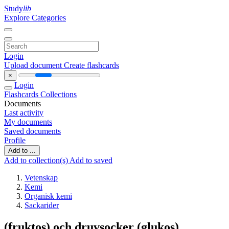
Study
lib
Explore Categories
Login
Upload document
Create flashcards
×
Login
Flashcards
Collections
Documents
Last activity
My documents
Saved documents
Profile
Add to ...
Add to collection(s)
Add to saved
Vetenskap
Kemi
Organisk kemi
Sackarider
(fruktos) och druvsocker (glukos)