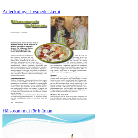
Anteckningar livsmedelskemi
Hälsosam mat för hjärnan