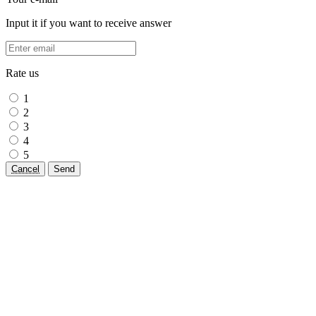
Input it if you want to receive answer
Rate us
1
2
3
4
5
Cancel
Send