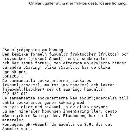
F&ouml;rdjupning om honung
Den kemiska formeln f&ouml;r fruktsocker (fruktos) och
druvsocker (glukos) &auml;r enkla sockerarter
och har samma formel, men eftersom molekylerna binder
varandra p&aring; olika s&auml;tt har de olika
egenskaper.
C6H12O6 ,
De sammansatta sockerarterna; sackaros
(r&ouml;rsocker), maltos (maltsocker) och laktos
(mj&ouml;lksocker) ser ut s&aring; h&auml;r:
C12 H22 O11
De sammansatta sockerarterna kan s&ouml;nderdelas till
enkla sockerarter genom kokning med
en syra eller med hj&auml;lp av olika enzymer
Ju mer mineraler honungen inneh&aring;ller, desto
m&ouml;rkare &auml;r den. Bladhonung har ca 1 %
mineraler.
Honungens pH-v&auml;rde &auml;r ca 3,9, dvs det
&auml;r surt.