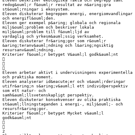
Eleven beskriver ekologiska fakta och begrepp samt
redog&ouml;r f&ouml;r resultat av n&aring;gra
st&ouml;rningar i ekosystem.
Eleven diskuterar begreppen energi, energiomvandlingar
och energifl&ouml;den.
Eleven ger exempel p&aring; globala och regionala
milj&ouml;problem och beskriver lokala
milj&ouml;problem till f&ouml;ljd av
vardaglig och yrkesm&auml;ssig verksamhet.
Eleven diskuterar fr&aring;gor som r&ouml;r
&aring;teranv&auml;ndning och l&aring;ngsiktig
resursanv&auml;ndning.
Kriterier f&ouml;r betyget V&auml;l godk&auml;nt



Eleven arbetar aktivt i undervisningens experimentella
och praktiska moment.
Eleven analyserar id&eacute;er och v&auml;rderingar
utifr&aring;n s&aring;v&auml;l ett individperspektiv
som ett natur- och
samh&auml;llsvetenskapligt perspektiv.
Eleven diskuterar konsekvenser av olika praktiska
st&auml;llningstaganden i energi-, milj&ouml;- och
resursfr&aring;gor.
Kriterier f&ouml;r betyget Mycket v&auml;l
godk&auml;nt


2