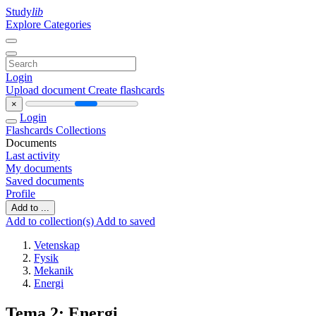
Study
lib
Explore Categories
Login
Upload document
Create flashcards
×
Login
Flashcards
Collections
Documents
Last activity
My documents
Saved documents
Profile
Add to ...
Add to collection(s)
Add to saved
Vetenskap
Fysik
Mekanik
Energi
Tema 2: Energi