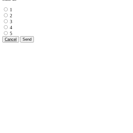
1
2
3
4
5
Cancel
Send