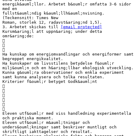
energik&auml;llor. Arbetet b&ouml;r omfatta 3-6 sidor
med en
fullst&auml;ndig k&auml;llh&auml;nvisning.
(Teckensnitt: Times New
Roman, storlek 12, radavst&aring;nd 1,5).
3. Arbetet skickas till
[email protected]
Kursm&aring;l att uppn&aring; under detta
omr&aring;de:



Ha kunskap om energiomvandlingar och energiformer samt
begreppet energikvalitet.
Ha kunskaper om livsstilens betydelse f&ouml;r
milj&ouml;n och en h&aring;llbar ekologisk utveckling.
Kunna g&ouml;ra observationer och enkla experiment
samt kunna analysera och tolka resultaten.
Kriterier f&ouml;r betyget Godk&auml;nt






Eleven utf&ouml;r med viss handledning experimentella
och praktiska moment.
Eleven utf&ouml;r m&auml;tningar och
unders&ouml;kningar samt beskriver muntligt och
skriftligt iakttagelser och resultat.