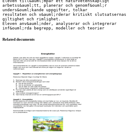
Eleven till&auml;mpar ett naturvetenskapligt
arbetss&auml;tt, planerar och genomf&ouml;r
unders&ouml;kande uppgifter, tolkar
resultaten och v&auml;rderar kritiskt slutsatsernas
giltighet och rimlighet.
Eleven anv&auml;nder, analyserar och integrerar
Related documents