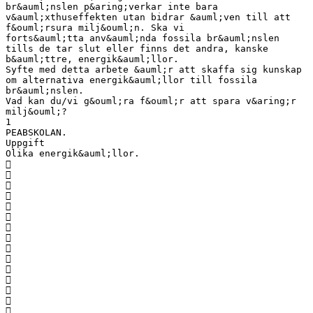
br&auml;nslen p&aring;verkar inte bara
v&auml;xthuseffekten utan bidrar &auml;ven till att
f&ouml;rsura milj&ouml;n. Ska vi
forts&auml;tta anv&auml;nda fossila br&auml;nslen
tills de tar slut eller finns det andra, kanske
b&auml;ttre, energik&auml;llor.
Syfte med detta arbete &auml;r att skaffa sig kunskap
om alternativa energik&auml;llor till fossila
br&auml;nslen.
Vad kan du/vi g&ouml;ra f&ouml;r att spara v&aring;r
milj&ouml;?
1
PEABSKOLAN.
Uppgift
Olika energik&auml;llor.














