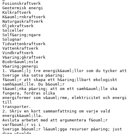
Fusionskraftverk
Geotermisk energi
Kolkraftverk
K&auml;rnkraftverk
Naturgaskraftverk
Oljekraftverk
Solceller
Solf&aring;ngare
Solugnar
Tidvattenkraftverk
Vattenkraftverk
Vindkraftverk
V&aring;gkraftverk
Biobr&auml;nsle
V&aring;genergi
1. V&auml;lj tre energik&auml;llor som du tycker att
Sverige ska satsa p&aring;
f&ouml;r att skapa ett h&aring;llbart ekologiskt
samh&auml;lle. Du b&ouml;r
t&auml;nka p&aring; att om ett samh&auml;lle ska
fungera, fordras olika
energiformer som v&auml;rme, elektricitet och energi
till
transporter.
2. Skriv en kort sammanfattning om varje vald
energik&auml;lla.
Avsluta arbetet med att argumentera f&ouml;r
varf&ouml;r vi i
Sverige b&ouml;r l&auml;gga resurser p&aring; just
dina utvalda