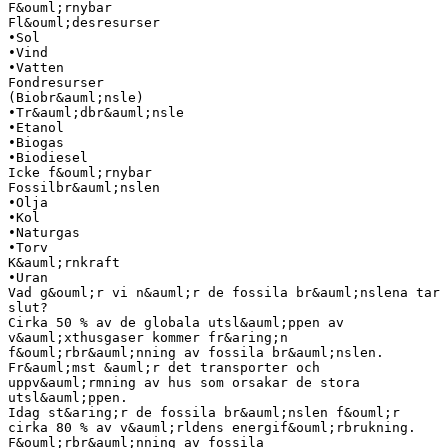
F&ouml;rnybar
Fl&ouml;desresurser
•Sol
•Vind
•Vatten
Fondresurser
(Biobr&auml;nsle)
•Tr&auml;dbr&auml;nsle
•Etanol
•Biogas
•Biodiesel
Icke f&ouml;rnybar
Fossilbr&auml;nslen
•Olja
•Kol
•Naturgas
•Torv
K&auml;rnkraft
•Uran
Vad g&ouml;r vi n&auml;r de fossila br&auml;nslena tar
slut?
Cirka 50 % av de globala utsl&auml;ppen av
v&auml;xthusgaser kommer fr&aring;n
f&ouml;rbr&auml;nning av fossila br&auml;nslen.
Fr&auml;mst &auml;r det transporter och
uppv&auml;rmning av hus som orsakar de stora
utsl&auml;ppen.
Idag st&aring;r de fossila br&auml;nslen f&ouml;r
cirka 80 % av v&auml;rldens energif&ouml;rbrukning.
F&ouml;rbr&auml;nning av fossila