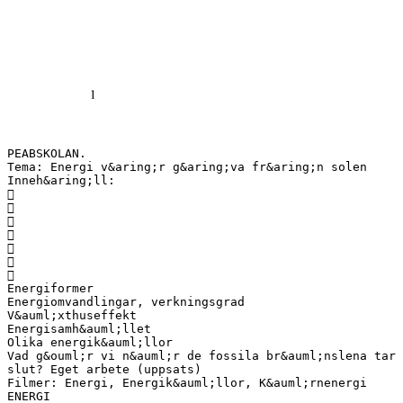
PEABSKOLAN.
Tema: Energi v&aring;r g&aring;va fr&aring;n solen
Inneh&aring;ll:







Energiformer
Energiomvandlingar, verkningsgrad
V&auml;xthuseffekt
Energisamh&auml;llet
Olika energik&auml;llor
Vad g&ouml;r vi n&auml;r de fossila br&auml;nslena tar
slut? Eget arbete (uppsats)
Filmer: Energi, Energik&auml;llor, K&auml;rnenergi
ENERGI