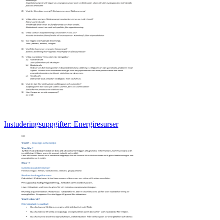
Instuderingsuppgifter: Energiresurser