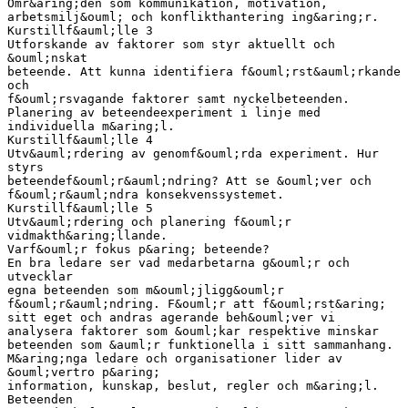
Omr&aring;den som kommunikation, motivation,
arbetsmilj&ouml; och konflikthantering ing&aring;r.
Kurstillf&auml;lle 3
Utforskande av faktorer som styr aktuellt och
&ouml;nskat
beteende. Att kunna identifiera f&ouml;rst&auml;rkande
och
f&ouml;rsvagande faktorer samt nyckelbeteenden.
Planering av beteendeexperiment i linje med
individuella m&aring;l.
Kurstillf&auml;lle 4
Utv&auml;rdering av genomf&ouml;rda experiment. Hur
styrs
beteendef&ouml;r&auml;ndring? Att se &ouml;ver och
f&ouml;r&auml;ndra konsekvenssystemet.
Kurstillf&auml;lle 5
Utv&auml;rdering och planering f&ouml;r
vidmakth&aring;llande.
Varf&ouml;r fokus p&aring; beteende?
En bra ledare ser vad medarbetarna g&ouml;r och
utvecklar
egna beteenden som m&ouml;jligg&ouml;r
f&ouml;r&auml;ndring. F&ouml;r att f&ouml;rst&aring;
sitt eget och andras agerande beh&ouml;ver vi
analysera faktorer som &ouml;kar respektive minskar
beteenden som &auml;r funktionella i sitt sammanhang.
M&aring;nga ledare och organisationer lider av
&ouml;vertro p&aring;
information, kunskap, beslut, regler och m&aring;l.
Beteenden