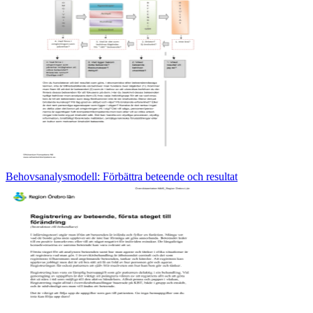
Behovsanalysmodell: Förbättra beteende och resultat