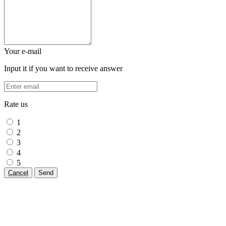
Your e-mail
Input it if you want to receive answer
Rate us
1
2
3
4
5
Cancel
Send