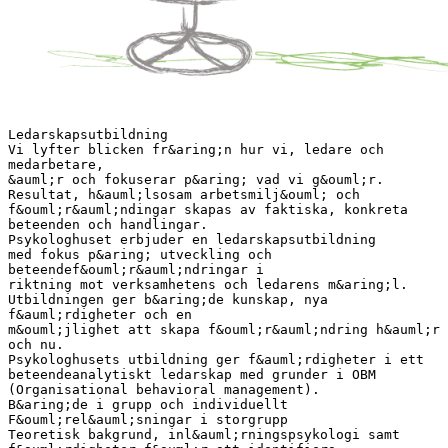
Ledarskapsutbildning
Vi lyfter blicken fr&aring;n hur vi, ledare och
medarbetare,
&auml;r och fokuserar p&aring; vad vi g&ouml;r.
Resultat, h&auml;lsosam arbetsmilj&ouml; och
f&ouml;r&auml;ndingar skapas av faktiska, konkreta
beteenden och handlingar.
Psykologhuset erbjuder en ledarskapsutbildning
med fokus p&aring; utveckling och
beteendef&ouml;r&auml;ndringar i
riktning mot verksamhetens och ledarens m&aring;l.
Utbildningen ger b&aring;de kunskap, nya
f&auml;rdigheter och en
m&ouml;jlighet att skapa f&ouml;r&auml;ndring h&auml;r
och nu.
Psykologhusets utbildning ger f&auml;rdigheter i ett
beteendeanalytiskt ledarskap med grunder i OBM
(Organisational behavioral management).
B&aring;de i grupp och individuellt
F&ouml;rel&auml;sningar i storgrupp
Teoretisk bakgrund, inl&auml;rningspsykologi samt