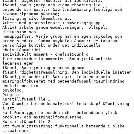
f&auml;rdigheter f&ouml;r att identifiera,
f&ouml;r&auml;ndra och vidmakth&aring;lla
beteende som &auml;r &auml;ndam&aring;lsenliga och
hj&auml;lpsamma p&aring;
l&aring;ng sikt l&auml;rs ut.
Arbete med processledare i sm&aring;grupp
Aktivt arbete genom &ouml;vningar, rollspel,
diskussion och
hemuppgifter. Varje grupp har en egen psykolog som
processledare. Samma psykolog &auml;r deltagarnas
personliga kontakt under det individuella
chefsst&ouml;det.
Individuellt moment - chefsst&ouml;d
I de individuella momenten f&ouml;rst&auml;rks
ledarens egen
f&ouml;r&auml;ndringsprocess genom
f&auml;rdighetstr&auml;ning. Den individuella insatsen
l&ouml;per under ett &aring;r. Ledaren arbetar
m&aring;lfokuserat med beteendef&ouml;r&auml;ndring
enskilt med sin
psykolog.
Program
Kurstillf&auml;lle 1
Vad &auml;r beteendeanalytiskt ledarskap? &Ouml;vning
i att
kartl&auml;gga beteenden och i beteendeanalytisk
problem- och m&aring;lformulering.
Kurstillf&auml;lle 2
Att f&ouml;rst&aring; funktionellt beteende i olika
situationer.