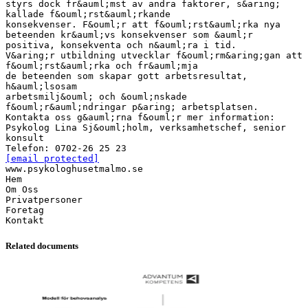
styrs dock fr&auml;mst av andra faktorer, s&aring;
kallade f&ouml;rst&auml;rkande
konsekvenser. F&ouml;r att f&ouml;rst&auml;rka nya
beteenden kr&auml;vs konsekvenser som &auml;r
positiva, konsekventa och n&auml;ra i tid.
V&aring;r utbildning utvecklar f&ouml;rm&aring;gan att
f&ouml;rst&auml;rka och fr&auml;mja
de beteenden som skapar gott arbetsresultat,
h&auml;lsosam
arbetsmilj&ouml; och &ouml;nskade
f&ouml;r&auml;ndringar p&aring; arbetsplatsen.
Kontakta oss g&auml;rna f&ouml;r mer information:
Psykolog Lina Sj&ouml;holm, verksamhetschef, senior
konsult
[email protected]
www.psykologhusetmalmo.se
Hem
Om Oss
Privatpersoner
Foretag
Related documents