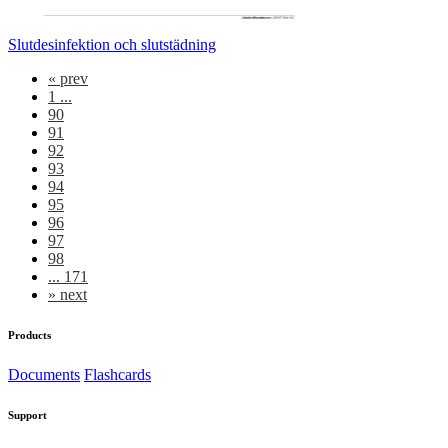
Slutdesinfektion och slutstädning
«
prev
1 ...
90
91
92
93
94
95
96
97
98
... 171
»
next
Products
Documents
Flashcards
Support