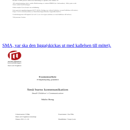
SMA, var ska den ligga(skickas ut med kallelsen till mötet).