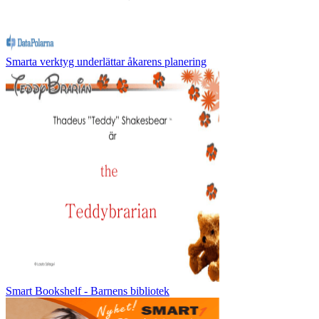
Smarta verktyg underlättar åkarens planering
Smart Bookshelf - Barnens bibliotek