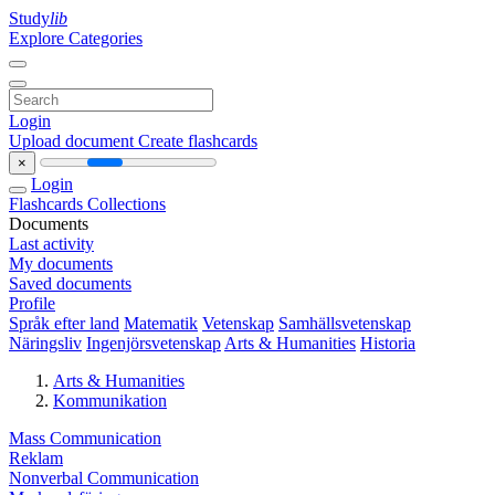
Study
lib
Explore Categories
Login
Upload document
Create flashcards
×
Login
Flashcards
Collections
Documents
Last activity
My documents
Saved documents
Profile
Språk efter land
Matematik
Vetenskap
Samhällsvetenskap
Näringsliv
Ingenjörsvetenskap
Arts & Humanities
Historia
Arts & Humanities
Kommunikation
Mass Communication
Reklam
Nonverbal Communication