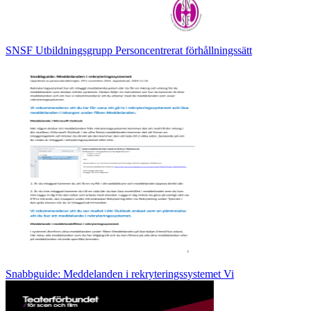
SNSF Utbildningsgrupp Personcentrerat förhållningssätt
Snabbguide: Meddelanden i rekryteringssystemet Vi