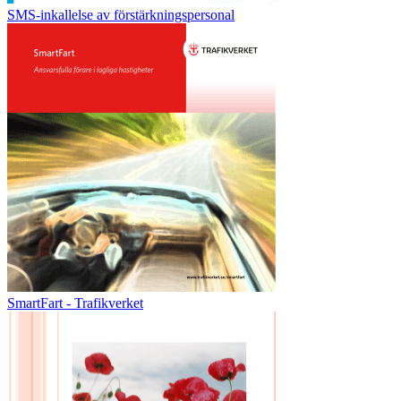
SMS-inkallelse av förstärkningspersonal
SmartFart - Trafikverket