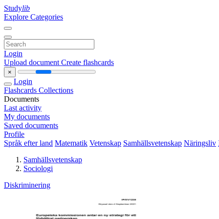
Study
lib
Explore Categories
Login
Upload document
Create flashcards
×
Login
Flashcards
Collections
Documents
Last activity
My documents
Saved documents
Profile
Språk efter land
Matematik
Vetenskap
Samhällsvetenskap
Näringsliv
Samhällsvetenskap
Sociologi
Diskriminering