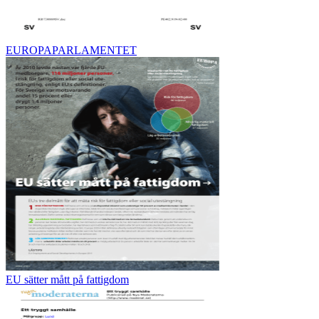
EUROPAPARLAMENTET
EU sätter mått på fattigdom