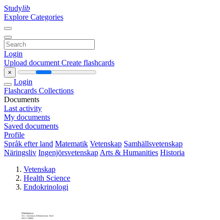
Study
lib
Explore Categories
Login
Upload document
Create flashcards
×
Login
Flashcards
Collections
Documents
Last activity
My documents
Saved documents
Profile
Språk efter land
Matematik
Vetenskap
Samhällsvetenskap
Näringsliv
Ingenjörsvetenskap
Arts & Humanities
Historia
Vetenskap
Health Science
Endokrinologi