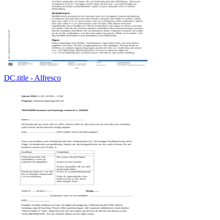
DC.title - Alfresco