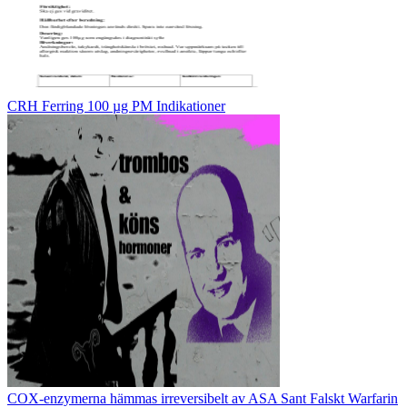
CRH Ferring 100 µg PM Indikationer
COX-enzymerna hämmas irreversibelt av ASA Sant Falskt Warfarin