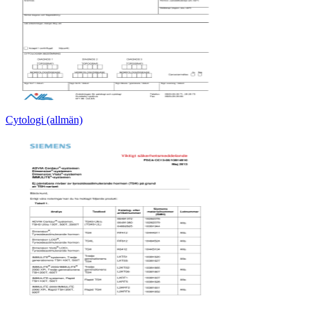
Cytologi (allmän)