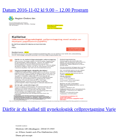
Datum 2016-11-02 kl 9.00 – 12.00 Program
Därför är du kallad till gynekologisk cellprovtagning Varje