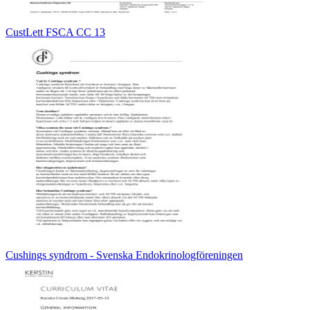
CustLett FSCA CC 13
Cushings syndrom - Svenska Endokrinologföreningen