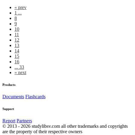
«
prev
1 ...
8
9
10
11
12
13
14
15
16
... 33
»
next
Products
Documents
Flashcards
Support
Report
Partners
© 2013 - 2026 studylibsv.com all other trademarks and copyrights
are the property of their respective owners