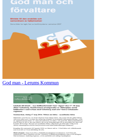
God man - Lerums Kommun