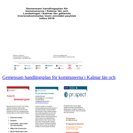
Gemensam handlingsplan för kommunerna i Kalmar län och