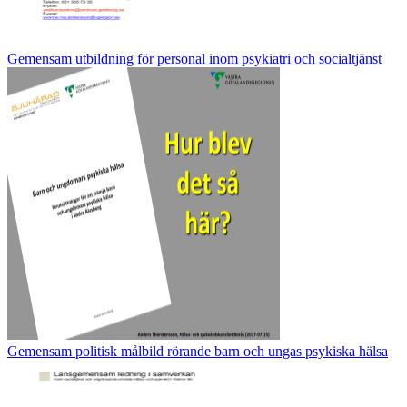
Gemensam utbildning för personal inom psykiatri och socialtjänst
Gemensam politisk målbild rörande barn och ungas psykiska hälsa