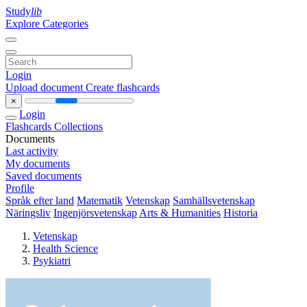
Study
lib
Explore Categories
Login
Upload document
Create flashcards
×
Login
Flashcards
Collections
Documents
Last activity
My documents
Saved documents
Profile
Språk efter land
Matematik
Vetenskap
Samhällsvetenskap
Näringsliv
Ingenjörsvetenskap
Arts & Humanities
Historia
Vetenskap
Health Science
Psykiatri