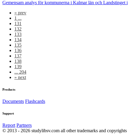
Gemensam analys för kommunerna i Kalmar län och Landstinget i
«
prev
1 ...
131
132
133
134
135
136
137
138
139
... 204
»
next
Products
Documents
Flashcards
Support
Report
Partners
© 2013 - 2026 studylibsv.com all other trademarks and copyrights