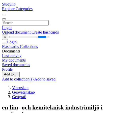
Study
lib
Explore Categories
Login
Upload document
Create flashcards
×
Login
Flashcards
Collections
Documents
Last activity
My documents
Saved documents
Profile
Add to ...
Add to collection(s)
Add to saved
Vetenskap
Geovetenskap
Geografi
en lim- och kemiteknisk industrimiljö i