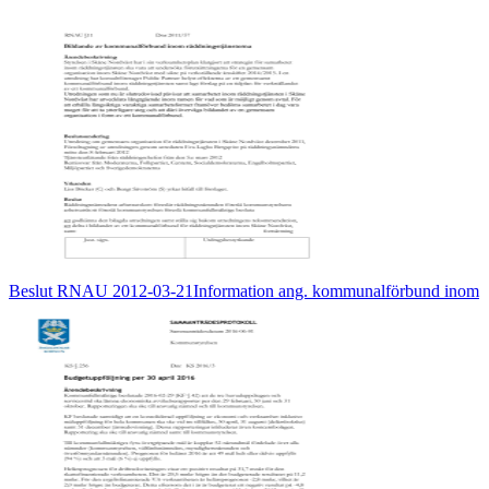
Beslut RNAU 2012-03-21Information ang. kommunalförbund inom