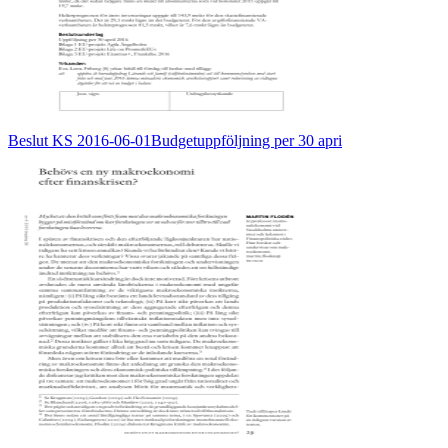
Beslut KS 2016-06-01Budgetuppföljning per 30 apri