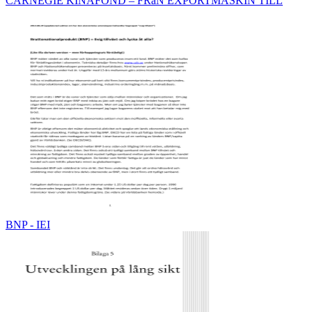
CARNEGIE KINAFOND – FRåN EXPORTMASKIN TILL
BNP - IEI