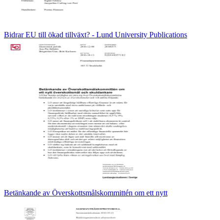
Bidrar EU till ökad tillväxt? - Lund University Publications
Betänkande av Överskottsmålskommittén om ett nytt