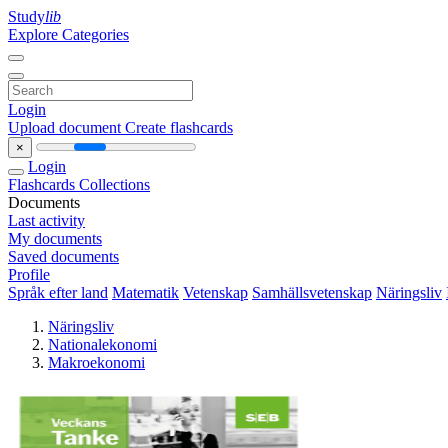
Study
lib
Explore Categories
Login
Upload document
Create flashcards
×
Login
Flashcards
Collections
Documents
Last activity
My documents
Saved documents
Profile
Språk efter land
Matematik
Vetenskap
Samhällsvetenskap
Näringsliv
Näringsliv
Nationalekonomi
Makroekonomi