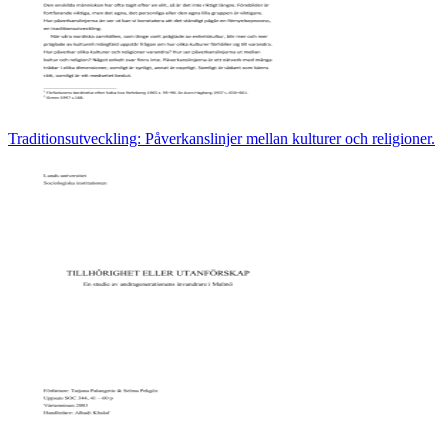
Traditionsutveckling: Påverkanslinjer mellan kulturer och religioner.