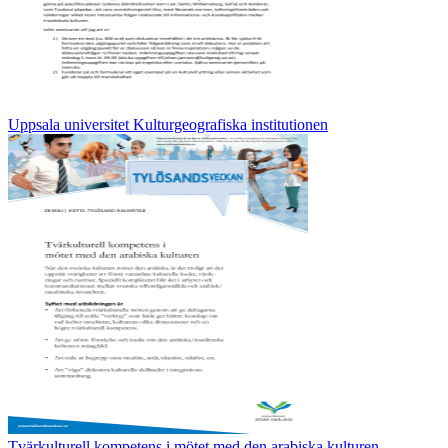
Uppsala universitet Kulturgeografiska institutionen
Tvärkulturell kompetens i mötet med den arabiska kulturen