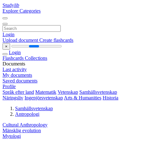
Study
lib
Explore Categories
Login
Upload document
Create flashcards
×
Login
Flashcards
Collections
Documents
Last activity
My documents
Saved documents
Profile
Språk efter land
Matematik
Vetenskap
Samhällsvetenskap
Näringsliv
Ingenjörsvetenskap
Arts & Humanities
Historia
Samhällsvetenskap
Antropologi
Cultural Anthropology
Mänsklig evolution
Mytologi