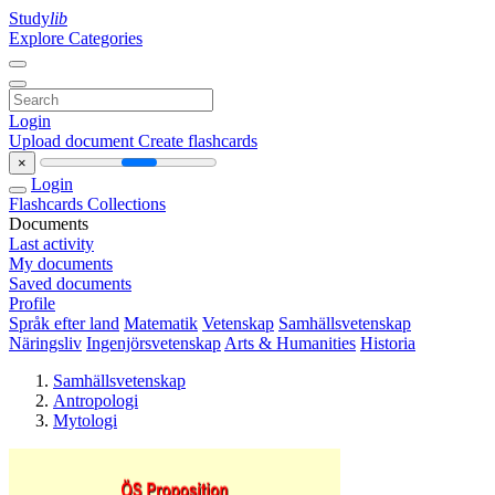
Study
lib
Explore Categories
Login
Upload document
Create flashcards
×
Login
Flashcards
Collections
Documents
Last activity
My documents
Saved documents
Profile
Språk efter land
Matematik
Vetenskap
Samhällsvetenskap
Näringsliv
Ingenjörsvetenskap
Arts & Humanities
Historia
Samhällsvetenskap
Antropologi
Mytologi