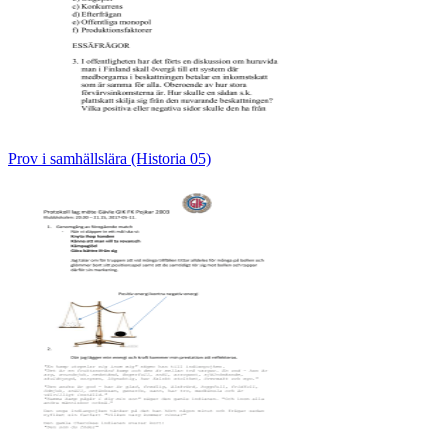
Prov i samhällslära (Historia 05)