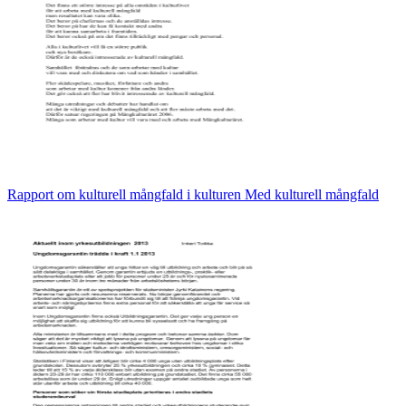
Rapport om kulturell mångfald i kulturen Med kulturell mångfald