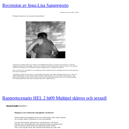
Recension av Inga-Lisa Sangregorio
Rapportscenario HEL 2 ht09 Multipel skleros och sexuell