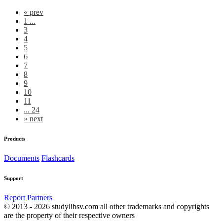
«
prev
1 ...
3
4
5
6
7
8
9
10
11
... 24
»
next
Products
Documents
Flashcards
Support
Report
Partners
© 2013 - 2026 studylibsv.com all other trademarks and copyrights
are the property of their respective owners