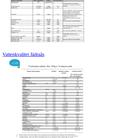
Vattenkvalitet Jädraås