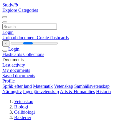
Study
lib
Explore Categories
Login
Upload document
Create flashcards
×
Login
Flashcards
Collections
Documents
Last activity
My documents
Saved documents
Profile
Språk efter land
Matematik
Vetenskap
Samhällsvetenskap
Näringsliv
Ingenjörsvetenskap
Arts & Humanities
Historia
Vetenskap
Biologi
Cellbiologi
Bakterier