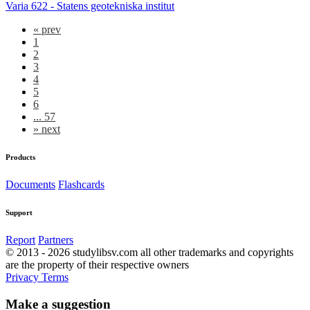
Varia 622 - Statens geotekniska institut
«
prev
1
2
3
4
5
6
... 57
»
next
Products
Documents
Flashcards
Support
Report
Partners
© 2013 - 2026 studylibsv.com all other trademarks and copyrights
are the property of their respective owners
Privacy
Terms
Make a suggestion