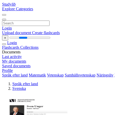
Study
lib
Explore Categories
Login
Upload document
Create flashcards
×
Login
Flashcards
Collections
Documents
Last activity
My documents
Saved documents
Profile
Språk efter land
Matematik
Vetenskap
Samhällsvetenskap
Näringsliv
Språk efter land
Svenska