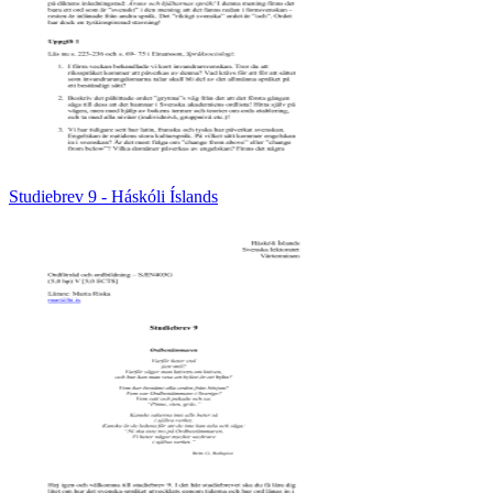
Studiebrev 9 - Háskóli Íslands