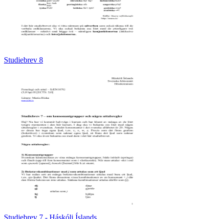
Studiebrev 8
Studiebrev 7 - Háskóli Íslands