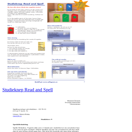
Studieknep Read and Spell